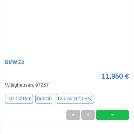
BMW Z3
11.950 €
Wittighausen, 97957
187.500 km
Benzin
125 kw (170 PS)
➜
★
➦