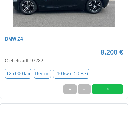
BMW Z4
8.200 €
Giebelstadt, 97232
125.000 km
Benzin
110 kw (150 PS)
➜
★
➦