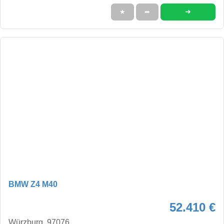
➜
★
➦
BMW Z4 M40
52.410 €
Würzburg, 97076