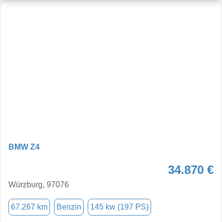
BMW Z4
34.870 €
Würzburg, 97076
67.267 km
Benzin
145 kw (197 PS)