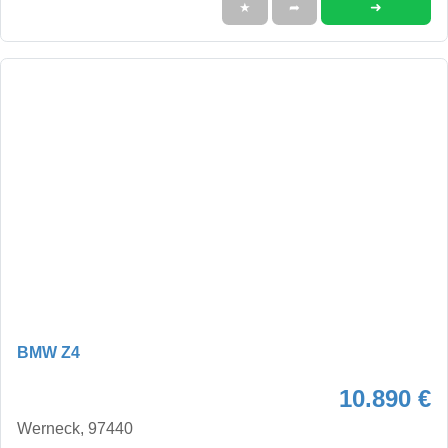
➜
★
➦
BMW Z4
10.890 €
Werneck, 97440