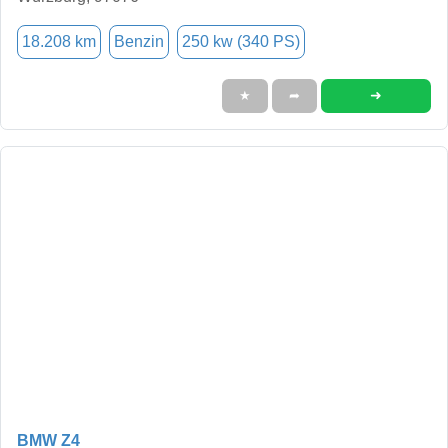
18.208 km
Benzin
250 kw (340 PS)
➜
★
➦
BMW Z4