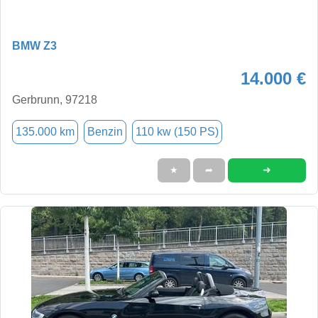
BMW Z3
14.000 €
Gerbrunn, 97218
135.000 km
Benzin
110 kw (150 PS)
➜
★
➦