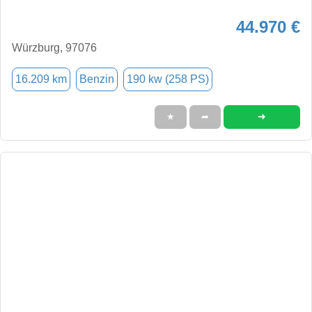
44.970 €
Würzburg, 97076
16.209 km
Benzin
190 kw (258 PS)
➜
★
➦