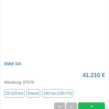
BMW 320
41.210 €
Würzburg, 97076
25.529 km
Diesel
140 kw (190 PS)
➜
★
➦