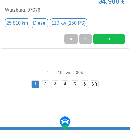
34.980 €
Würzburg, 97076
25.810 km
Diesel
110 kw (150 PS)
➜
★
➦
1 - 10 von 305
1
2
3
4
5
❯
❯❯