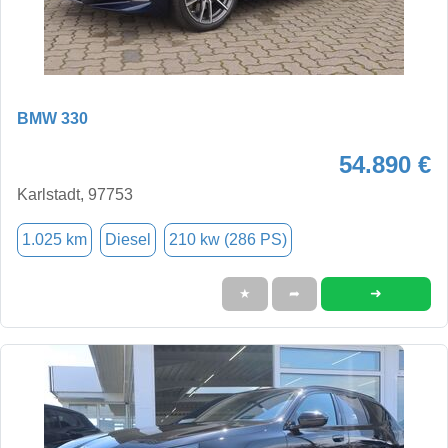
BMW 330
54.890 €
Karlstadt, 97753
1.025 km
Diesel
210 kw (286 PS)
➜
★
➦