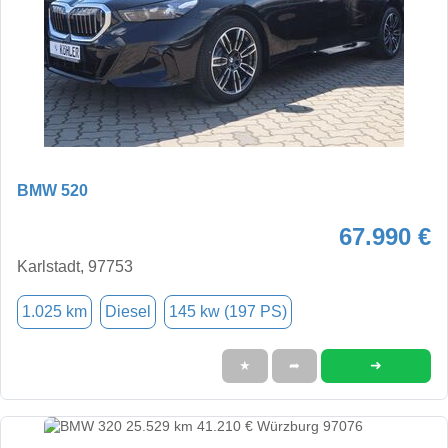
BMW 520
67.990 €
Karlstadt, 97753
1.025 km
Diesel
145 kw (197 PS)
➜
★
➦