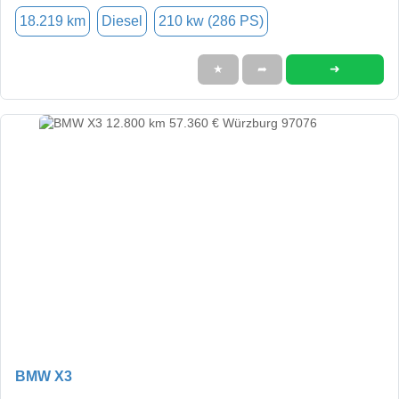
18.219 km
Diesel
210 kw (286 PS)
➜
★
➦
BMW X3