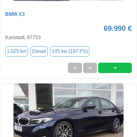
BMW X3
69.990 €
Karlstadt, 97753
1.025 km
Diesel
145 kw (197 PS)
➜
★
➦