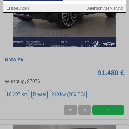
Einstellungen
Datenschutzerklärung
BMW X6
91.480 €
Würzburg, 97076
18.207 km
Diesel
210 kw (286 PS)
➜
★
➦