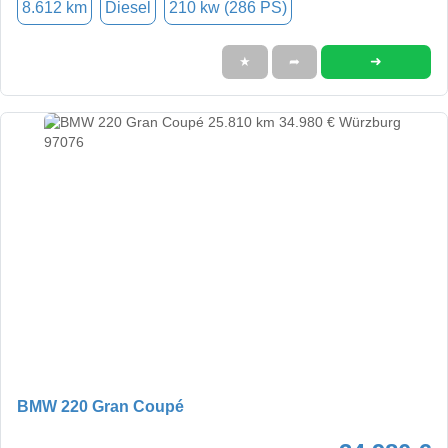
8.612 km
Diesel
210 kw (286 PS)
➜
★
➦
BMW 220 Gran Coupé