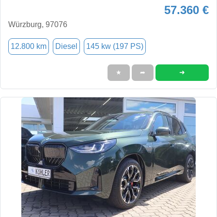
57.360 €
Würzburg, 97076
12.800 km
Diesel
145 kw (197 PS)
➜
★
➦