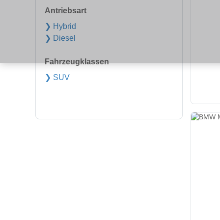
Antriebsart
❯ Hybrid
❯ Diesel
Fahrzeugklassen
❯ SUV