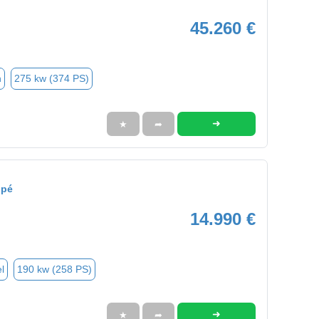
45.260 €
n
275 kw (374 PS)
➜
★
➦
upé
14.990 €
l
190 kw (258 PS)
➜
★
➦