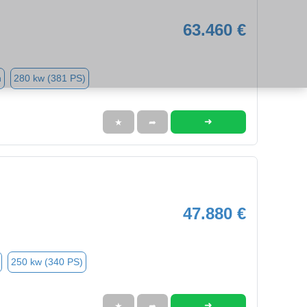
63.460 €
n
280 kw (381 PS)
➜
★
➦
47.880 €
250 kw (340 PS)
➜
★
➦