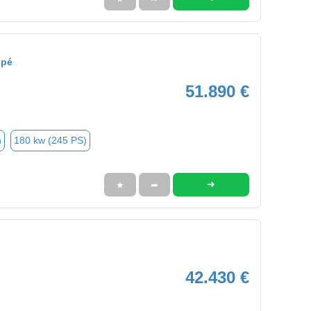
upé
51.890 €
n
180 kw (245 PS)
➜
★
➦
42.430 €