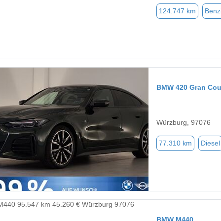
124.747 km
Benz
BMW 420 Gran Co
Würzburg, 97076
77.310 km
Diesel
BMW M440