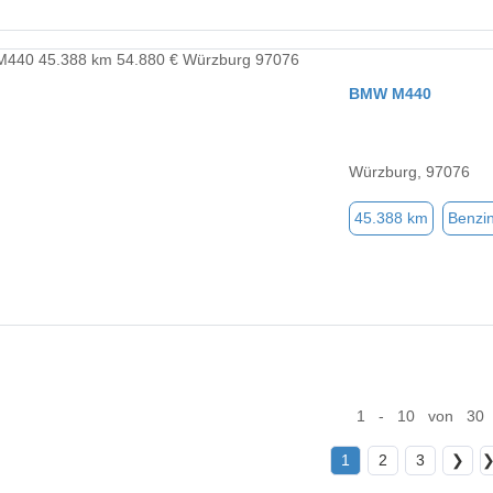
BMW M440
Würzburg, 97076
45.388 km
Benzi
1 - 10 von 30
1
2
3
❯