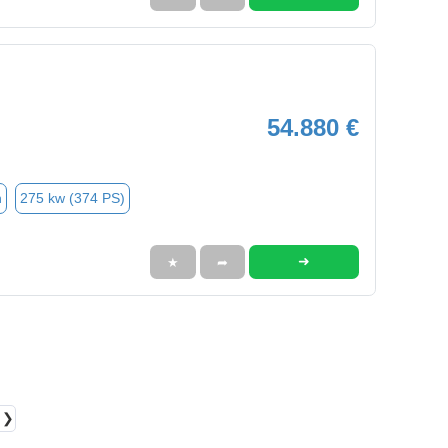
54.880 €
n
275 kw (374 PS)
➜
★
➦
❯❯