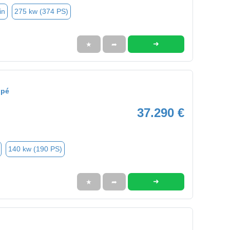
in
275 kw (374 PS)
➜
★
➦
upé
37.290 €
140 kw (190 PS)
➜
★
➦