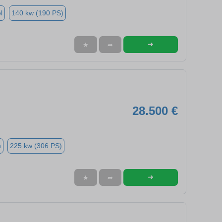
l
140 kw (190 PS)
➜
★
➦
28.500 €
n
225 kw (306 PS)
➜
★
➦