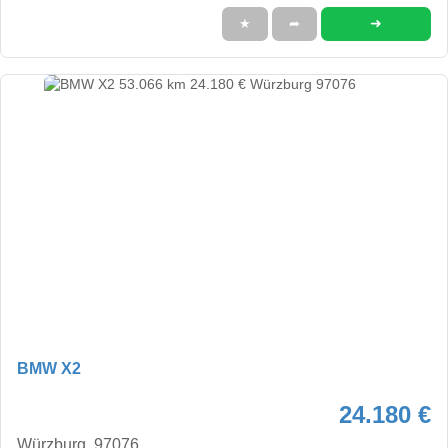
➜
★
➦
BMW X2
24.180 €
Würzburg, 97076