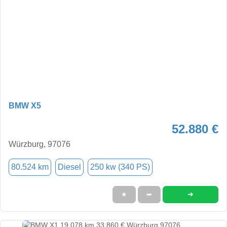
BMW X5
52.880 €
Würzburg, 97076
80.524 km
Diesel
250 kw (340 PS)
➜
★
➦