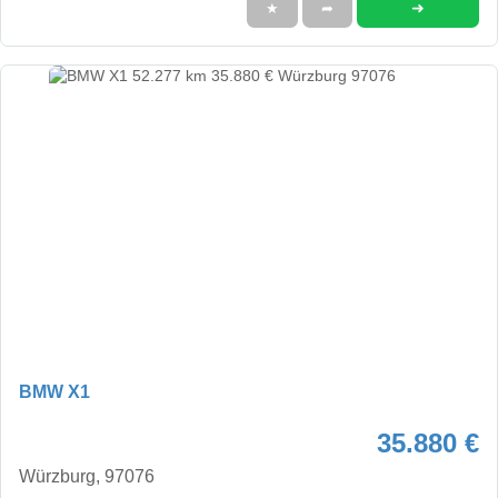
➜
★
➦
BMW X1
35.880 €
Würzburg, 97076