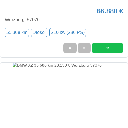
66.880 €
Würzburg, 97076
55.368 km
Diesel
210 kw (286 PS)
➜
★
➦