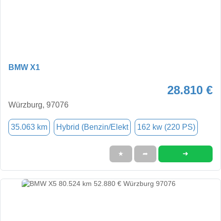
BMW X1
28.810 €
Würzburg, 97076
35.063 km
Hybrid (Benzin/Elekt
162 kw (220 PS)
➜
★
➦