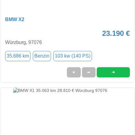
BMW X2
23.190 €
Würzburg, 97076
35.686 km
Benzin
103 kw (140 PS)
➜
★
➦