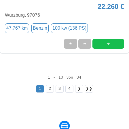
22.260 €
Würzburg, 97076
47.767 km
Benzin
100 kw (136 PS)
➜
★
➦
1 - 10 von 34
1
2
3
4
❯
❯❯