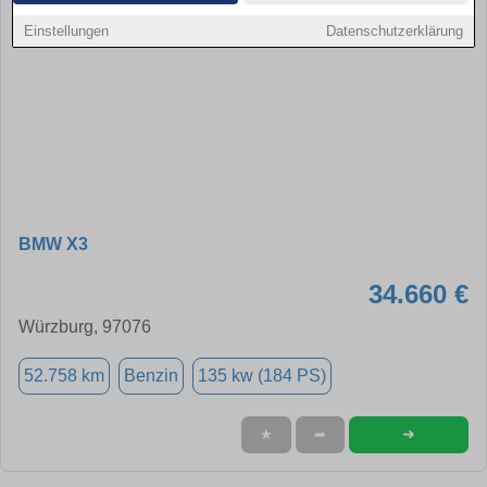
Einstellungen
Datenschutzerklärung
BMW X3
34.660 €
Würzburg, 97076
52.758 km
Benzin
135 kw (184 PS)
➜
★
➦