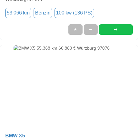
53.066 km
Benzin
100 kw (136 PS)
➜
★
➦
BMW X5