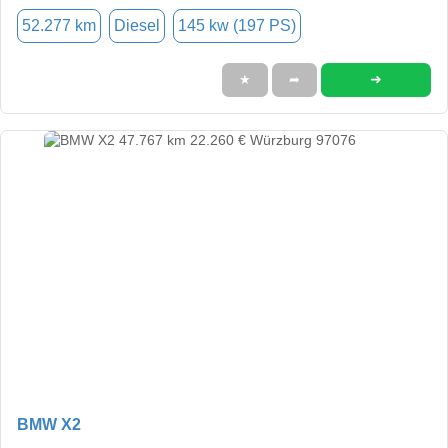
52.277 km
Diesel
145 kw (197 PS)
➜
★
➦
BMW X2