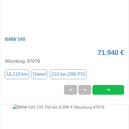
BMW 540
71.940 €
Würzburg, 97076
18.219 km
Diesel
210 kw (286 PS)
➜
★
➦