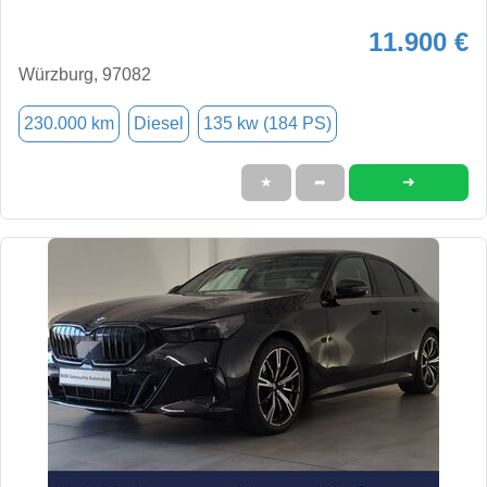
11.900 €
Würzburg, 97082
230.000 km
Diesel
135 kw (184 PS)
➜
★
➦