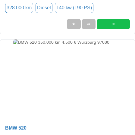
328.000 km
Diesel
140 kw (190 PS)
➜
★
➦
BMW 520