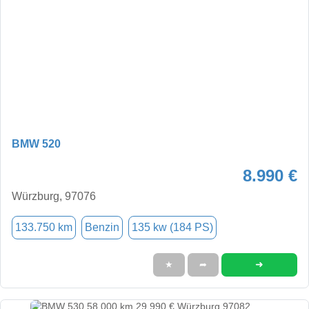
BMW 520
8.990 €
Würzburg, 97076
133.750 km
Benzin
135 kw (184 PS)
➜
★
➦