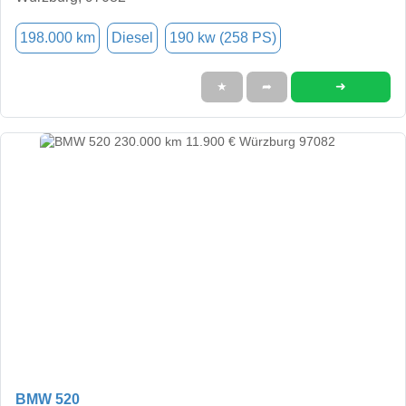
198.000 km
Diesel
190 kw (258 PS)
➜
★
➦
BMW 520