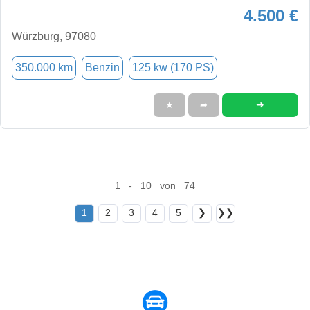
4.500 €
Würzburg, 97080
350.000 km
Benzin
125 kw (170 PS)
➜
★
➦
1 - 10 von 74
1
2
3
4
5
❯
❯❯