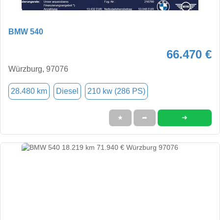
BMW 540
66.470 €
Würzburg, 97076
28.480 km
Diesel
210 kw (286 PS)
➜
★
➦