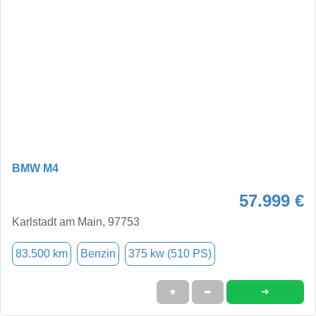
BMW M4
57.999 €
Karlstadt am Main, 97753
83.500 km
Benzin
375 kw (510 PS)
➜
★
➦