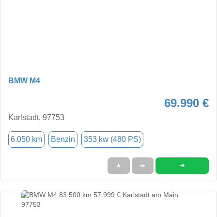
BMW M4
69.990 €
Karlstadt, 97753
6.050 km
Benzin
353 kw (480 PS)
➜
★
➦