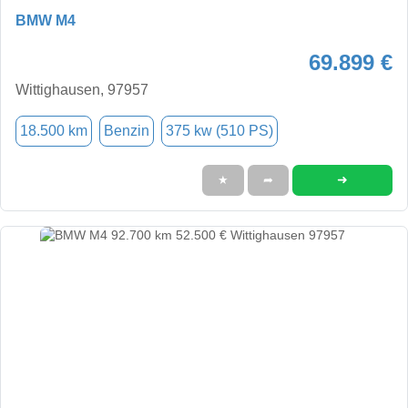
BMW M4
69.899 €
Wittighausen, 97957
18.500 km
Benzin
375 kw (510 PS)
➜
★
➦