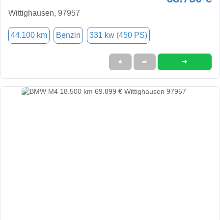
Wittighausen, 97957
44.100 km
Benzin
331 kw (450 PS)
➜
★
➦