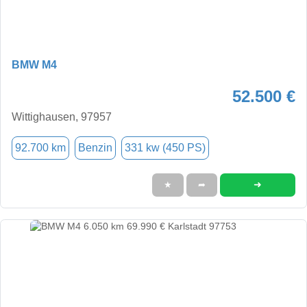
BMW M4
52.500 €
Wittighausen, 97957
92.700 km
Benzin
331 kw (450 PS)
➜
★
➦