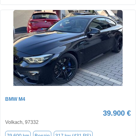
BMW M4
39.900 €
Volkach, 97332
79.600 km
Benzin
317 kw (431 PS)