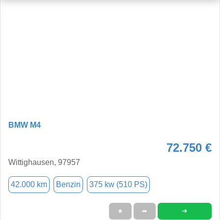
BMW M4
72.750 €
Wittighausen, 97957
42.000 km
Benzin
375 kw (510 PS)
➜
★
➦