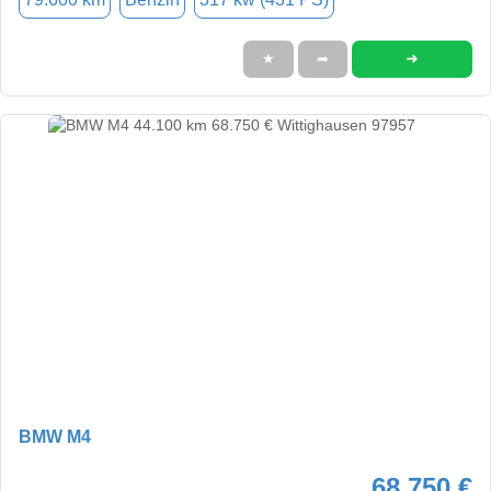
➜
★
➦
BMW M4
68.750 €