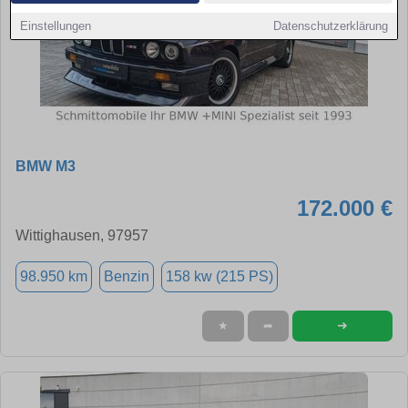
Einstellungen
Datenschutzerklärung
BMW M3
172.000 €
Wittighausen, 97957
98.950 km
Benzin
158 kw (215 PS)
➜
★
➦