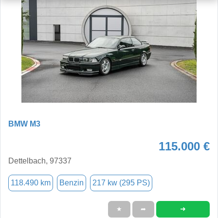
BMW M3
115.000 €
Dettelbach, 97337
118.490 km
Benzin
217 kw (295 PS)
➜
★
➦