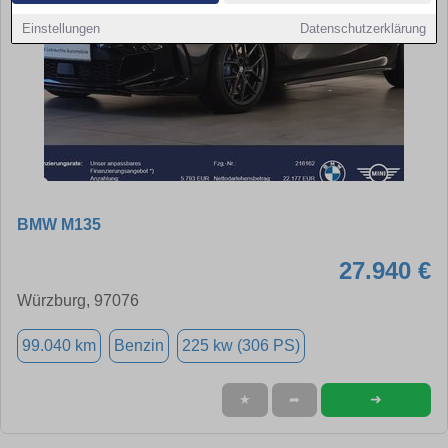
Einstellungen
Datenschutzerklärung
BMW M135
27.940 €
Würzburg, 97076
99.040 km
Benzin
225 kw (306 PS)
➜
★
➦