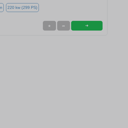
in
220 kw (299 PS)
➜
★
➦