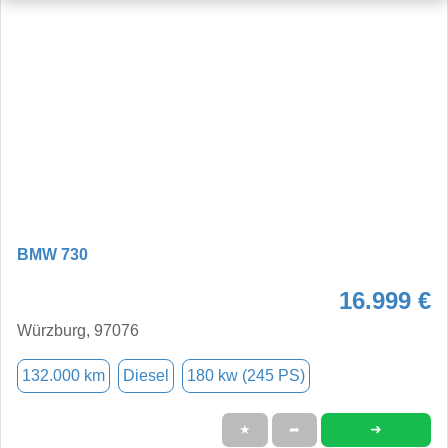
BMW 730
16.999 €
Würzburg, 97076
132.000 km
Diesel
180 kw (245 PS)
➜
★
➦