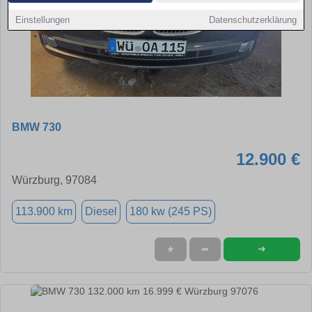
Einstellungen
Datenschutzerklärung
BMW 730
12.900 €
Würzburg, 97084
113.900 km
Diesel
180 kw (245 PS)
➜
★
➦