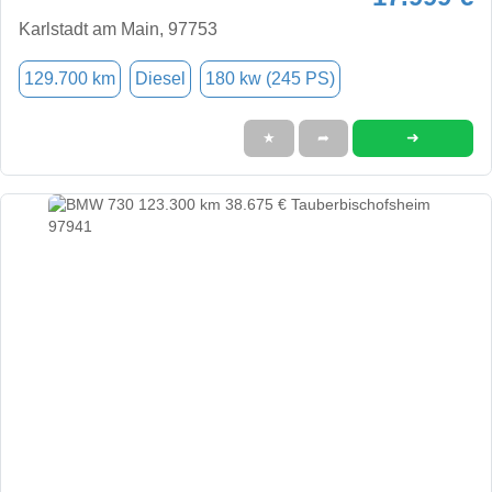
Karlstadt am Main, 97753
129.700 km
Diesel
180 kw (245 PS)
➜
★
➦