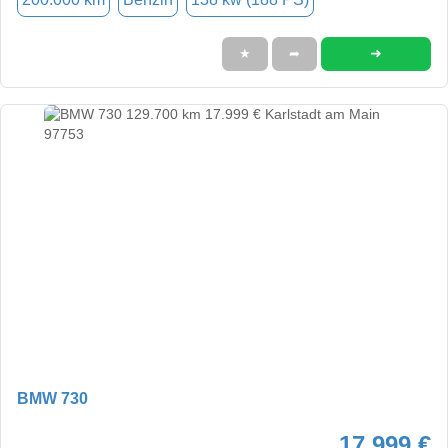
➜
★
➦
BMW 730
17.999 €