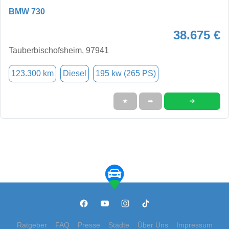
BMW 730
38.675 €
Tauberbischofsheim, 97941
123.300 km
Diesel
195 kw (265 PS)
➜
★
➦
Ratgeber
FAQ
Presse
Städte
Über Uns
Impressum