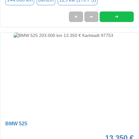
➜
★
➦
BMW 525
13.350 €