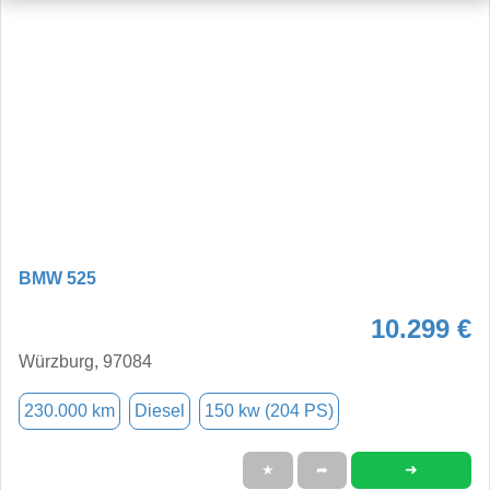
BMW 525
10.299 €
Würzburg, 97084
230.000 km
Diesel
150 kw (204 PS)
➜
★
➦