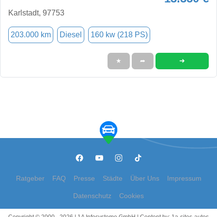
Karlstadt, 97753
203.000 km
Diesel
160 kw (218 PS)
➜
★
➦
Ratgeber
FAQ
Presse
Städte
Über Uns
Impressum
Datenschutz
Cookies
Copyright © 2000 - 2026 | 1A Infosysteme GmbH | Content by: 1a-sites-autos