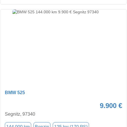
BMW 525
9.900 €
Segnitz, 97340
144.000 km
Benzin
125 kw (170 PS)