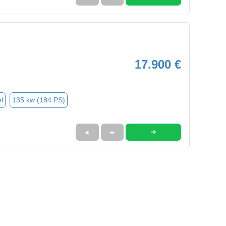
17.900 €
l
135 kw (184 PS)
➜
★
➦