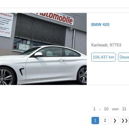
BMW 420
Karlstadt, 97753
106.437 km
Diese
1 - 10 von 11
1
2
❯
❯❯