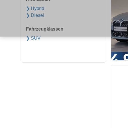
❯ Hybrid
❯ Diesel
Fahrzeugklassen
❯ SUV