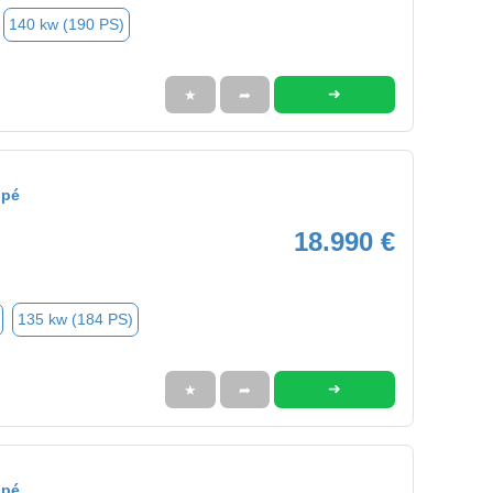
140 kw (190 PS)
➜
★
➦
upé
18.990 €
135 kw (184 PS)
➜
★
➦
upé