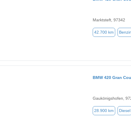
Marktsteft, 97342
42.700 km
Benzi
BMW 420 Gran Co
Gaukönigshofen, 97
28.900 km
Diesel