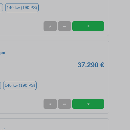
l
140 kw (190 PS)
➜
★
➦
upé
37.290 €
140 kw (190 PS)
➜
★
➦