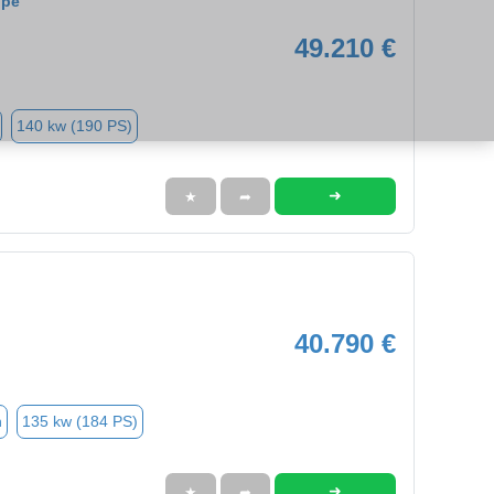
upé
49.210 €
140 kw (190 PS)
➜
★
➦
40.790 €
n
135 kw (184 PS)
➜
★
➦