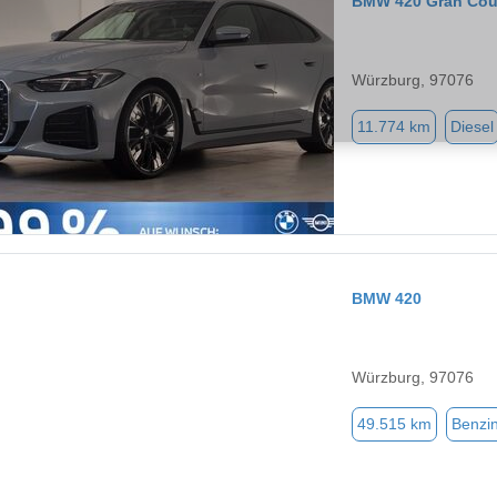
BMW 420 Gran Co
Würzburg, 97076
11.774 km
Diesel
BMW 420
Würzburg, 97076
49.515 km
Benzi