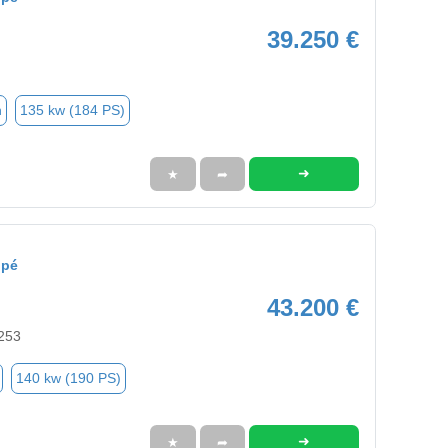
39.250 €
n
135 kw (184 PS)
➜
★
➦
upé
43.200 €
253
140 kw (190 PS)
➜
★
➦