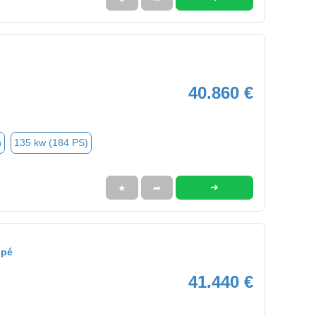
40.860 €
n
135 kw (184 PS)
➜
★
➦
upé
41.440 €