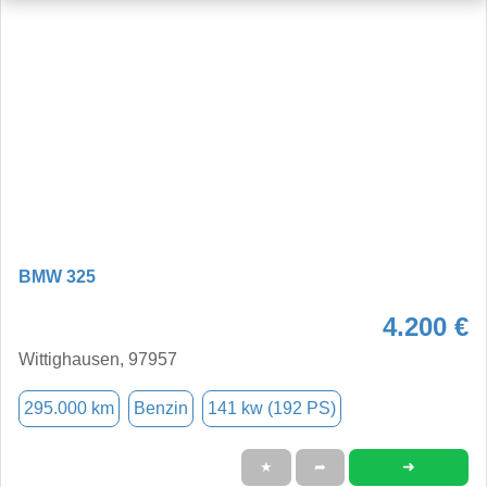
BMW 325
4.200 €
Wittighausen, 97957
295.000 km
Benzin
141 kw (192 PS)
➜
★
➦