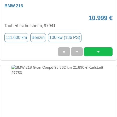
BMW 218
10.999 €
Tauberbischofsheim, 97941
111.600 km
Benzin
100 kw (136 PS)
➜
★
➦