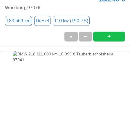
Würzburg, 97076
183.569 km
Diesel
110 kw (150 PS)
➜
★
➦