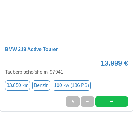
BMW 218 Active Tourer
13.999 €
Tauberbischofsheim, 97941
33.850 km
Benzin
100 kw (136 PS)
➜
★
➦