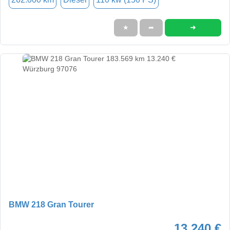
➜
★
➦
BMW 218 Gran Tourer
13.240 €