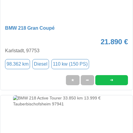
BMW 218 Gran Coupé
21.890 €
Karlstadt, 97753
98.362 km
Diesel
110 kw (150 PS)
➜
★
➦