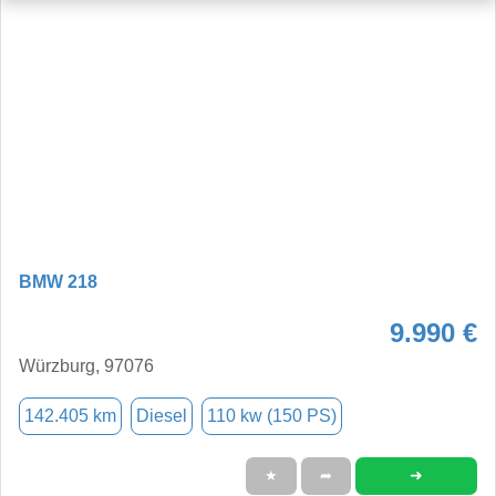
BMW 218
9.990 €
Würzburg, 97076
142.405 km
Diesel
110 kw (150 PS)
➜
★
➦