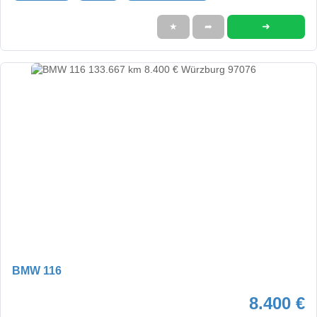
➜
★
➦
BMW 116
8.400 €