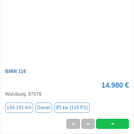
BMW 116
14.980 €
Würzburg, 97076
144.191 km
Diesel
85 kw (116 PS)
➜
★
➦