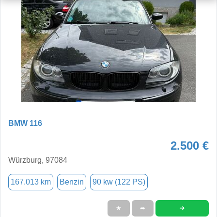
BMW 116
2.500 €
Würzburg, 97084
167.013 km
Benzin
90 kw (122 PS)
➜
★
➦