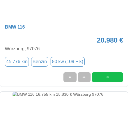
BMW 116
20.980 €
Würzburg, 97076
45.776 km
Benzin
80 kw (109 PS)
➜
★
➦