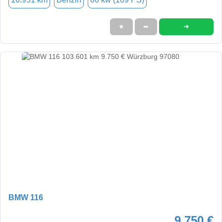
➜
★
➦
BMW 116
9.750 €