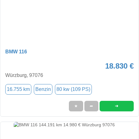
BMW 116
18.830 €
Würzburg, 97076
16.755 km
Benzin
80 kw (109 PS)
➜
★
➦