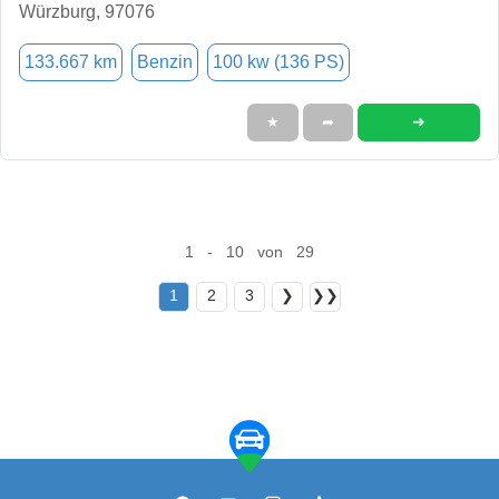
Würzburg, 97076
133.667 km
Benzin
100 kw (136 PS)
➜
★
➦
1 - 10 von 29
1
2
3
❯
❯❯