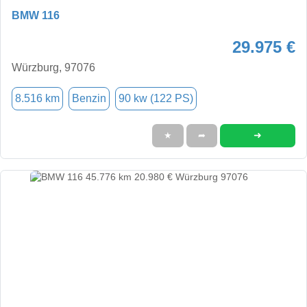
BMW 116
29.975 €
Würzburg, 97076
8.516 km
Benzin
90 kw (122 PS)
➜
★
➦