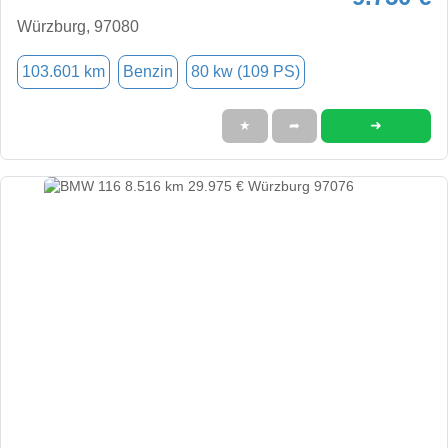
Würzburg, 97080
103.601 km
Benzin
80 kw (109 PS)
➜
★
➦