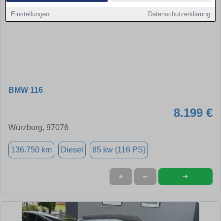
Einstellungen
Datenschutzerklärung
BMW 116
8.199 €
Würzburg, 97076
136.750 km
Diesel
85 kw (116 PS)
➜
★
➦