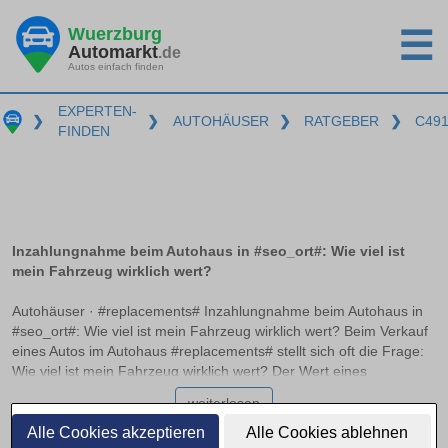
Wuerzburg
☰
Automarkt
.de
Autos einfach finden
EXPERTEN-
❯
❯
AUTOHÄUSER
❯
RATGEBER
❯
C49
FINDEN
Inzahlungnahme beim Autohaus in #seo_ort#: Wie viel ist
mein Fahrzeug wirklich wert?
Autohäuser · #replacements# Inzahlungnahme beim Autohaus in
#seo_ort#: Wie viel ist mein Fahrzeug wirklich wert? Beim Verkauf
eines Autos im Autohaus #replacements# stellt sich oft die Frage:
Wie viel ist mein Fahrzeug wirklich wert? Der Wert eines
Fahrzeugs variiert erheblich je nach Marktbedingungen und
weiterlesen
Kalkulationsmethoden der Händler. In diesem Artikel erfahren Sie,
wie der Marktwert vom Händlereinkaufspreis zu unterscheiden ist
Alle Cookies akzeptieren
Alle Cookies ablehnen