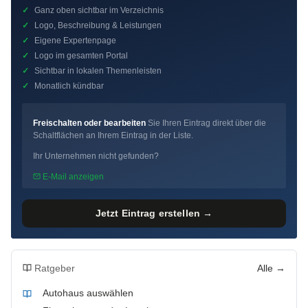
✓
Ganz oben sichtbar im Verzeichnis
✓
Logo, Beschreibung & Leistungen
✓
Eigene Expertenpage
✓
Logo im gesamten Portal
✓
Sichtbar in lokalen Themenleisten
✓
Monatlich kündbar
Freischalten oder bearbeiten
Sie Ihren Eintrag direkt über die
Schaltflächen an Ihrem Eintrag in der Liste.
Ihr Unternehmen nicht gefunden?
E-Mail anzeigen
Jetzt Eintrag erstellen →
Ratgeber
Alle →
Autohaus auswählen