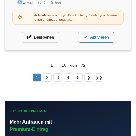
E-Mail
nicht hinterlegt
Jetzt aktivieren:
Logo, Beschreibung, Leistungen, Termine
& Expertenpage freischalten.
Bearbeiten
Aktivieren
1 - 10 von 72
1
2
3
4
5
❯
❯❯
FÜR IHR UNTERNEHMEN
Mehr Anfragen mit
Premium-Eintrag