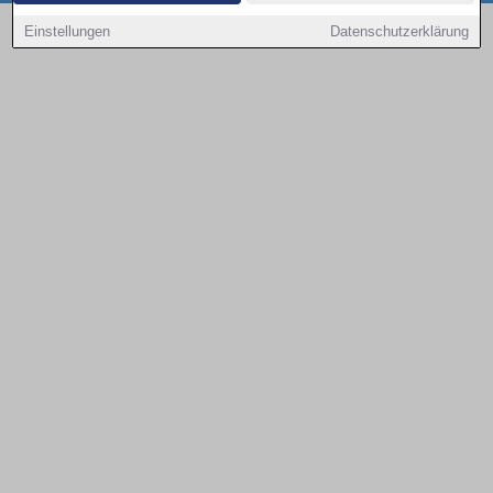
Copyright © 2000 - 2026 | 1A Infosysteme GmbH | Content by: 1a-sites-autos
Einstellungen
Datenschutzerklärung
08.08.2026