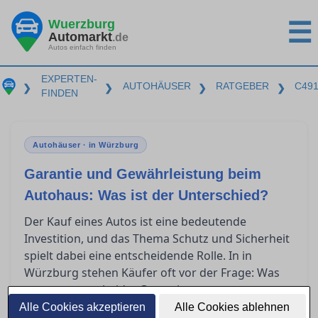
Wuerzburg
☰
Automarkt
.de
Autos einfach finden
EXPERTEN-
AUTOHÄUSER
RATGEBER
C49
❯
❯
❯
❯
FINDEN
Autohäuser · in Würzburg
Garantie und Gewährleistung beim
Autohaus: Was ist der Unterschied?
Der Kauf eines Autos ist eine bedeutende
Investition, und das Thema Schutz und Sicherheit
spielt dabei eine entscheidende Rolle. In in
Würzburg stehen Käufer oft vor der Frage: Was
genau unterscheidet Garantie von
Gewährleistung? Dieser Artikel bietet klare
Alle Cookies akzeptieren
Alle Cookies ablehnen