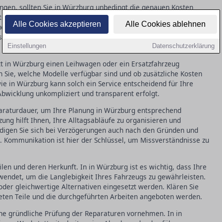
ingen, sollten Sie in Würzburg unbedingt die genauen Kosten
rten Kostenvoranschlag, damit Sie genau wissen, welche
Alle Cookies akzeptieren
Alle Cookies ablehnen
ch, ob verborgene Kosten entstehen könnten und wie diese
stenaufstellung vermeidet spätere Missverständnisse und
Einstellungen
Datenschutzerklärung
tt in Würzburg einen Leihwagen oder ein Ersatzfahrzeug
n Sie, welche Modelle verfügbar sind und ob zusätzliche Kosten
ie in Würzburg kann solch ein Service entscheidend für Ihre
e Abwicklung unkompliziert und transparent erfolgt.
paraturdauer, um Ihre Planung in Würzburg entsprechend
zung hilft Ihnen, Ihre Alltagsabläufe zu organisieren und
digen Sie sich bei Verzögerungen auch nach den Gründen und
g. Kommunikation ist hier der Schlüssel, um Missverständnisse zu
en und deren Herkunft. In in Würzburg ist es wichtig, dass Ihre
rwendet, um die Langlebigkeit Ihres Fahrzeugs zu gewährleisten.
 oder gleichwertige Alternativen eingesetzt werden. Klären Sie
ten Teile und die durchgeführten Arbeiten angeboten werden.
ine gründliche Prüfung der Reparaturen vornehmen. In in