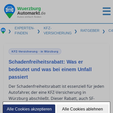
Wuerzburg
☰
Automarkt
.de
Autos einfach finden
EXPERTEN-
KFZ-
RATGEBER
C4
❯
❯
❯
❯
FINDEN
VERSICHERUNG
KFZ-Versicherung · in Würzburg
Schadenfreiheitsrabatt: Was er
bedeutet und was bei einem Unfall
passiert
Der Schadenfreiheitsrabatt ist essenziell für jeden
Autofahrer, der eine KFZ-Versicherung in
Würzburg abschließt. Dieser Rabatt, auch SF-
Klasse genannt, kann erhebliche Einsparungen
Alle Cookies akzeptieren
Alle Cookies ablehnen
bei der Versicherungsprämie bedeuten. Doch was