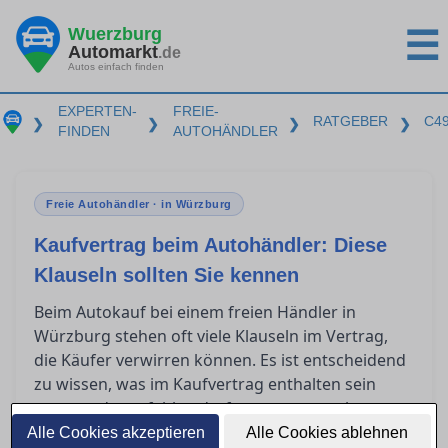
Wuerzburg
☰
Automarkt
.de
Autos einfach finden
EXPERTEN-
FREIE-
RATGEBER
C4
❯
❯
❯
❯
FINDEN
AUTOHÄNDLER
Freie Autohändler · in Würzburg
Kaufvertrag beim Autohändler: Diese
Klauseln sollten Sie kennen
Beim Autokauf bei einem freien Händler in
Würzburg stehen oft viele Klauseln im Vertrag,
die Käufer verwirren können. Es ist entscheidend
zu wissen, was im Kaufvertrag enthalten sein
muss und was fehlen darf, um unangenehme
Überraschungen zu vermeiden. Dieser Artikel gibt
Alle Cookies akzeptieren
Alle Cookies ablehnen