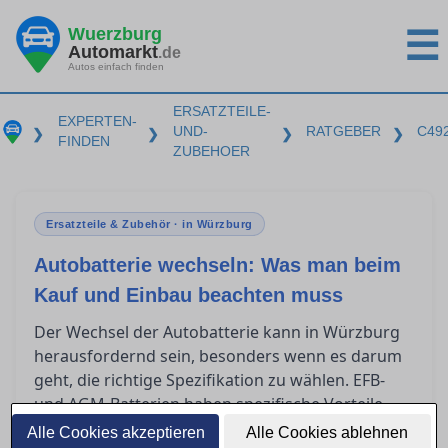
Wuerzburg
☰
Automarkt
.de
Autos einfach finden
ERSATZTEILE-
EXPERTEN-
UND-
RATGEBER
C49
❯
❯
❯
❯
FINDEN
ZUBEHOER
Ersatzteile & Zubehör · in Würzburg
Autobatterie wechseln: Was man beim
Kauf und Einbau beachten muss
Der Wechsel der Autobatterie kann in Würzburg
herausfordernd sein, besonders wenn es darum
geht, die richtige Spezifikation zu wählen. EFB-
und AGM-Batterien haben spezifische Vorteile
und es ist entscheidend zu wissen, wann man
Alle Cookies akzeptieren
Alle Cookies ablehnen