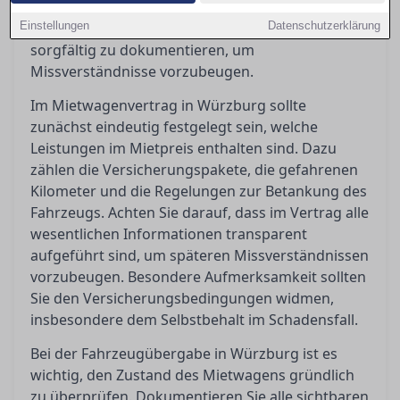
Kosten haben. Zudem ist es unerlässlich, bei
Einstellungen
Fahrzeugübergabe und -rückgabe den Zustand
Datenschutzerklärung
sorgfältig zu dokumentieren, um
Missverständnisse vorzubeugen.
Im Mietwagenvertrag in Würzburg sollte
zunächst eindeutig festgelegt sein, welche
Leistungen im Mietpreis enthalten sind. Dazu
zählen die Versicherungspakete, die gefahrenen
Kilometer und die Regelungen zur Betankung des
Fahrzeugs. Achten Sie darauf, dass im Vertrag alle
wesentlichen Informationen transparent
aufgeführt sind, um späteren Missverständnissen
vorzubeugen. Besondere Aufmerksamkeit sollten
Sie den Versicherungsbedingungen widmen,
insbesondere dem Selbstbehalt im Schadensfall.
Bei der Fahrzeugübergabe in Würzburg ist es
wichtig, den Zustand des Mietwagens gründlich
zu überprüfen. Dokumentieren Sie alle sichtbaren