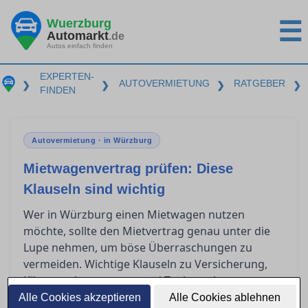
Wuerzburg
☰
Automarkt
.de
Autos einfach finden
EXPERTEN-
AUTOVERMIETUNG
RATGEBER
❯
❯
❯
❯
FINDEN
Autovermietung · in Würzburg
Mietwagenvertrag prüfen: Diese
Klauseln sind wichtig
Wer in Würzburg einen Mietwagen nutzen
möchte, sollte den Mietvertrag genau unter die
Lupe nehmen, um böse Überraschungen zu
vermeiden. Wichtige Klauseln zu Versicherung,
Kilometerbegrenzung und Tankregelungen
können erheblichen Einfluss auf die endgültigen
Alle Cookies akzeptieren
Alle Cookies ablehnen