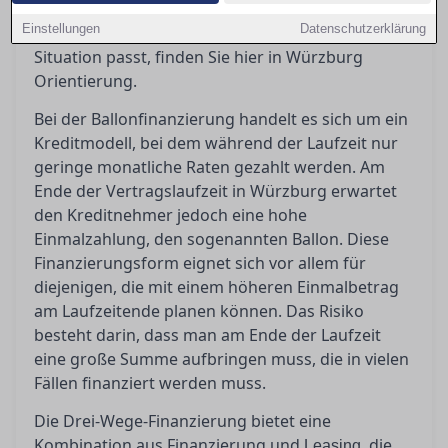
sollten Sie beachten? Wenn Sie sich fragen,
Einstellungen
Datenschutzerklärung
welches Finanzierungsmodell am besten zu Ihrer
Situation passt, finden Sie hier in Würzburg
Orientierung.
Bei der Ballonfinanzierung handelt es sich um ein
Kreditmodell, bei dem während der Laufzeit nur
geringe monatliche Raten gezahlt werden. Am
Ende der Vertragslaufzeit in Würzburg erwartet
den Kreditnehmer jedoch eine hohe
Einmalzahlung, den sogenannten Ballon. Diese
Finanzierungsform eignet sich vor allem für
diejenigen, die mit einem höheren Einmalbetrag
am Laufzeitende planen können. Das Risiko
besteht darin, dass man am Ende der Laufzeit
eine große Summe aufbringen muss, die in vielen
Fällen finanziert werden muss.
Die Drei-Wege-Finanzierung bietet eine
Kombination aus Finanzierung und
, die
Leasing