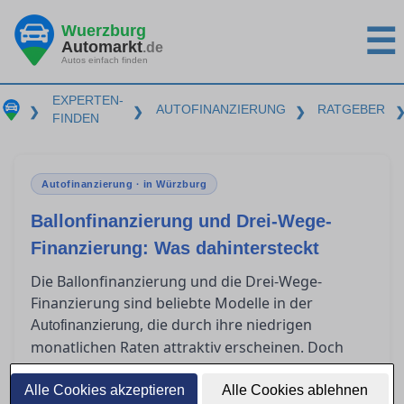
Wuerzburg
☰
Automarkt
.de
Autos einfach finden
EXPERTEN-
AUTOFINANZIERUNG
RATGEBER
❯
❯
❯
FINDEN
Autofinanzierung · in Würzburg
Ballonfinanzierung und Drei-Wege-
Finanzierung: Was dahintersteckt
Die Ballonfinanzierung und die Drei-Wege-
Finanzierung sind beliebte Modelle in der
, die durch ihre niedrigen
Autofinanzierung
monatlichen Raten attraktiv erscheinen. Doch
was passiert am Ende der Laufzeit? Für wen sind
diese Modelle geeignet, und welche Risiken
Alle Cookies akzeptieren
Alle Cookies ablehnen