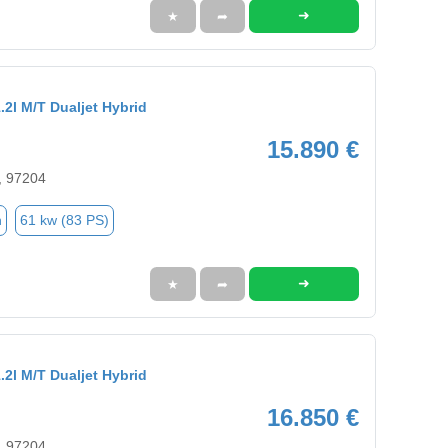
➜
★
➦
.2l M/T Dualjet Hybrid
15.890 €
, 97204
n
61 kw (83 PS)
➜
★
➦
.2l M/T Dualjet Hybrid
16.850 €
, 97204