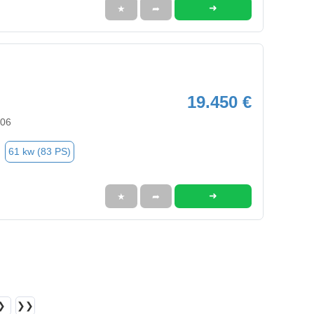
➜
★
➦
19.450 €
506
61 kw (83 PS)
➜
★
➦
❯
❯❯