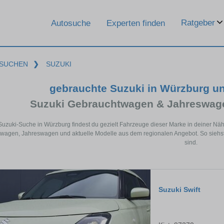
Ratgeber
Autosuche
Experten finden
SUCHEN
❯
SUZUKI
gebrauchte Suzuki in Würzburg u
Suzuki Gebrauchtwagen & Jahreswage
 Suzuki-Suche in Würzburg findest du gezielt Fahrzeuge dieser Marke in deiner Nä
wagen, Jahreswagen und aktuelle Modelle aus dem regionalen Angebot. So siehst 
sind.
Suzuki Swift