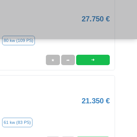
27.750 €
80 kw (109 PS)
➜
★
➦
21.350 €
61 kw (83 PS)