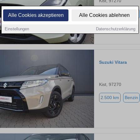
Kist, 97270
2.900 km
Benzin
Alle Cookies akzeptieren
Alle Cookies ablehnen
Einstellungen
Datenschutzerklärung
Suzuki Vitara
Kist, 97270
2.500 km
Benzin