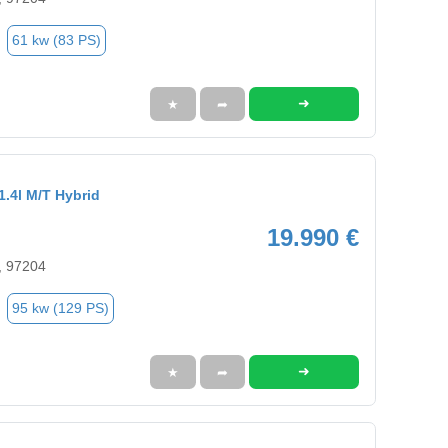
61 kw (83 PS)
➜
★
➦
1.4l M/T Hybrid
19.990 €
, 97204
95 kw (129 PS)
➜
★
➦