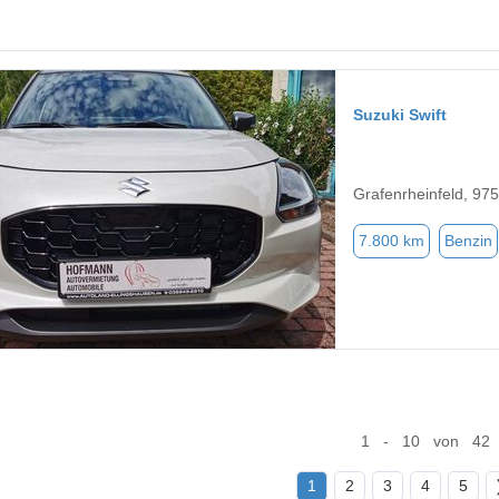
Suzuki Swift
Grafenrheinfeld, 97
7.800 km
Benzin
1 - 10 von 42
1
2
3
4
5