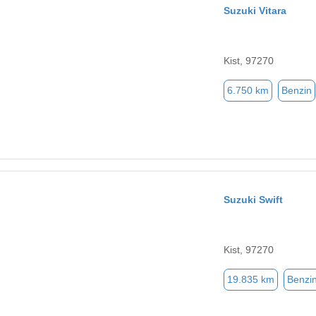
Suzuki Vitara
Kist, 97270
6.750 km
Benzin
Suzuki Swift
Kist, 97270
19.835 km
Benzi