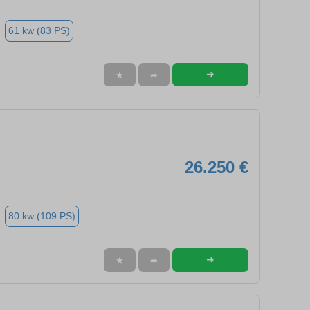
61 kw (83 PS)
➜
★
➦
26.250 €
80 kw (109 PS)
➜
★
➦