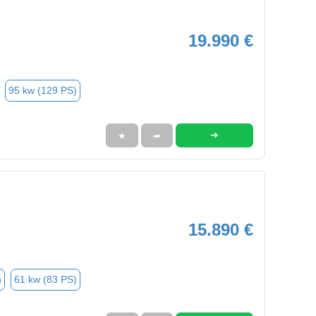
19.990 €
95 kw (129 PS)
➜
★
➦
15.890 €
n
61 kw (83 PS)