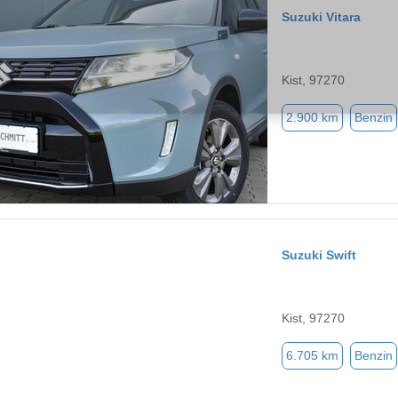
Suzuki Vitara
Kist, 97270
2.900 km
Benzin
Suzuki Swift
Kist, 97270
6.705 km
Benzin