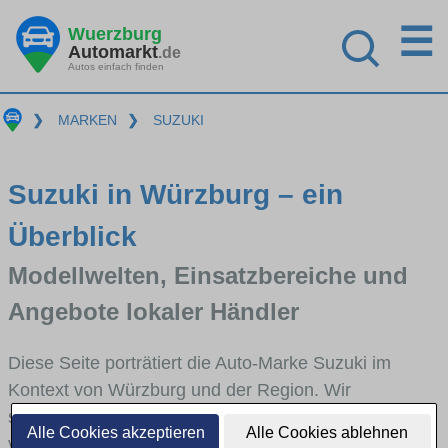
☰
Wuerzburg
Automarkt
.de
Autos einfach finden
❯
MARKEN
❯
SUZUKI
Suzuki in Würzburg – ein
Überblick
Modellwelten, Einsatzbereiche und
Angebote lokaler Händler
Diese Seite porträtiert die Auto-Marke Suzuki im
Kontext von Würzburg und der Region. Wir
skizzieren, in welchen Fahrzeugklassen Suzuki stark
Alle Cookies akzeptieren
Alle Cookies ablehnen
vertreten ist, welche Modellreihen häufig im Stadt-