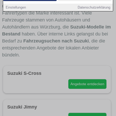
und Umlandverkehr zu sehen sind und für welche
Einstellungen
Datenschutzerklärung
Fahrertypen die Marke interessant ist. Viele
Fahrzeuge stammen von Autohäusern und
Autohändlern aus Würzburg, die
Suzuki-Modelle im
Bestand
haben. Über interne Links gelangst du bei
Bedarf zu
Fahrzeugsuchen nach Suzuki
, die die
entsprechenden Angebote der lokalen Anbieter
bündeln.
Suzuki S-Cross
Angebote entdecken
Suzuki Jimny