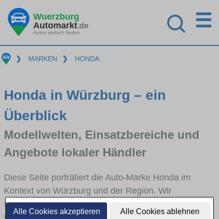
☰
Wuerzburg
Automarkt
.de
Autos einfach finden
❯
MARKEN
❯
HONDA
Honda in Würzburg – ein
Überblick
Modellwelten, Einsatzbereiche und
Angebote lokaler Händler
Diese Seite porträtiert die Auto-Marke Honda im
Kontext von Würzburg und der Region. Wir
skizzieren, in welchen Fahrzeugklassen Honda stark
Alle Cookies akzeptieren
Alle Cookies ablehnen
vertreten ist, welche Modellreihen häufig im Stadt-