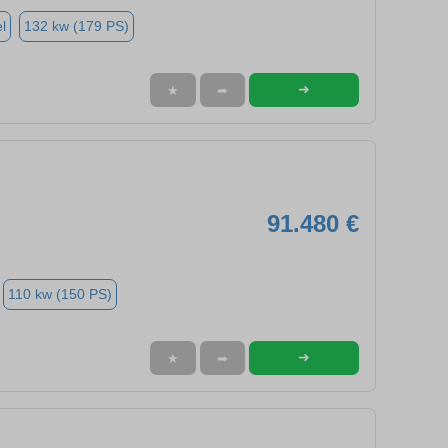
l
132 kw (179 PS)
➜
★
➦
91.480 €
110 kw (150 PS)
➜
★
➦