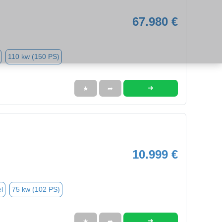
67.980 €
110 kw (150 PS)
➜
★
➦
10.999 €
l
75 kw (102 PS)
➜
★
➦