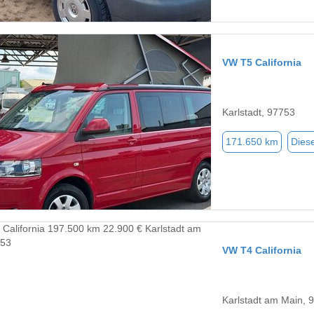
VW T5 California
Karlstadt, 97753
171.650 km
Diese
VW T4 California
Karlstadt am Main, 