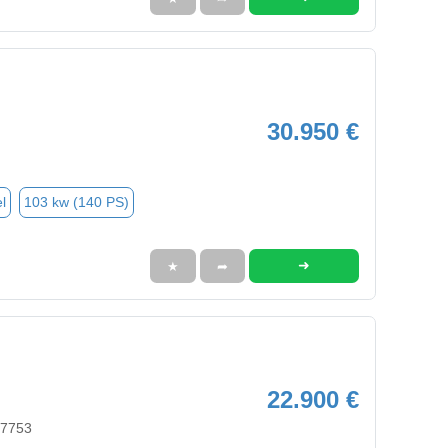
30.950 €
l
103 kw (140 PS)
➜
★
➦
22.900 €
97753