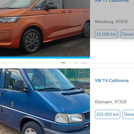
VW T7 California
Würzburg, 97076
15.000 km
Diesel
VW T4 California
Kitzingen, 97318
253.000 km
Diese