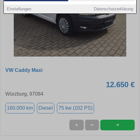
Einstellungen
Datenschutzerklärung
VW Caddy Maxi
12.650 €
Würzburg, 97084
160.000 km
Diesel
75 kw (102 PS)
➜
★
➦