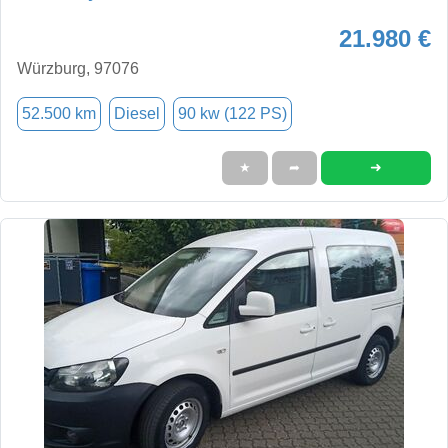
21.980 €
Würzburg, 97076
52.500 km
Diesel
90 kw (122 PS)
➜
★
➦