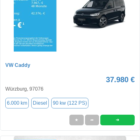
VW Caddy
37.980 €
Würzburg, 97076
6.000 km
Diesel
90 kw (122 PS)
➜
★
➦