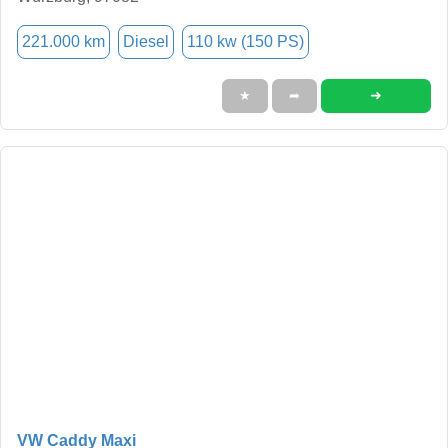
221.000 km
Diesel
110 kw (150 PS)
➜
★
➦
VW Caddy Maxi