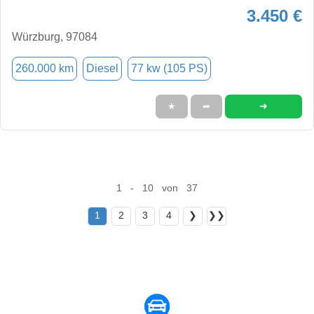
3.450 €
Würzburg, 97084
260.000 km
Diesel
77 kw (105 PS)
➜
★
➦
1 - 10 von 37
1
2
3
4
❯
❯❯