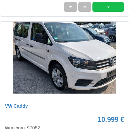
➜
★
➦
VW Caddy
10.999 €
Würzburg, 97082