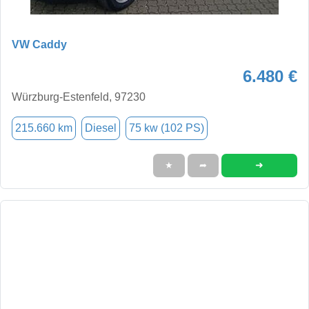
VW Caddy
6.480 €
Würzburg-Estenfeld, 97230
215.660 km
Diesel
75 kw (102 PS)
➜
★
➦