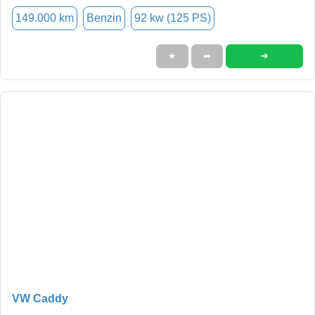
149.000 km
Benzin
92 kw (125 PS)
➜
★
➦
VW Caddy