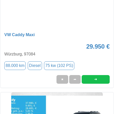
VW Caddy Maxi
29.950 €
Würzburg, 97084
88.000 km
Diesel
75 kw (102 PS)
➜
★
➦