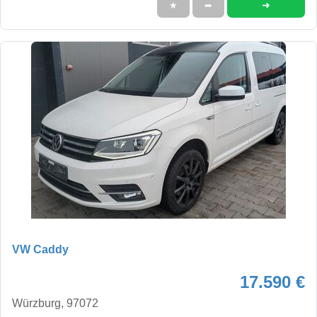
➜
★
➦
VW Caddy
17.590 €
Würzburg, 97072