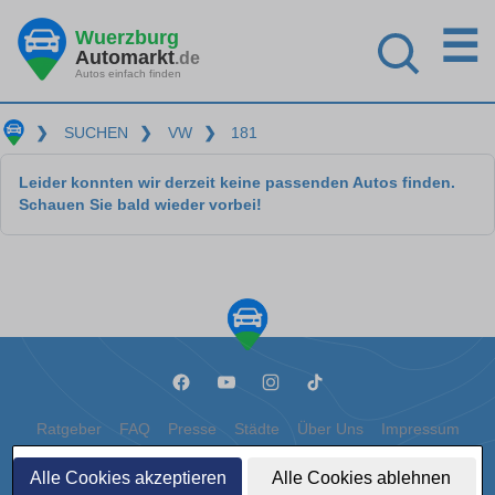
☰
Wuerzburg
Automarkt
.de
Autos einfach finden
❯
SUCHEN
❯
VW
❯
181
Leider konnten wir derzeit keine passenden Autos finden.
Schauen Sie bald wieder vorbei!
Ratgeber
FAQ
Presse
Städte
Über Uns
Impressum
Datenschutz
Cookies
Alle Cookies akzeptieren
Alle Cookies ablehnen