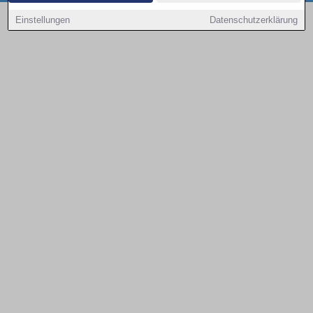
Copyright © 2000 - 2026 | 1A Infosysteme GmbH | Content by: 1a-sites-autos
Einstellungen
Datenschutzerklärung
08.08.2026