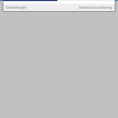
Copyright © 2000 - 2026 | 1A Infosysteme GmbH | Content by: 1a-sites-autos
Einstellungen
Datenschutzerklärung
09.08.2026