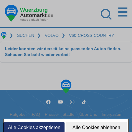
☰
Wuerzburg
Automarkt
.de
Autos einfach finden
❯
SUCHEN
❯
VOLVO
❯
V60-CROSS-COUNTRY
Leider konnten wir derzeit keine passenden Autos finden.
Schauen Sie bald wieder vorbei!
Ratgeber
FAQ
Presse
Städte
Über Uns
Impressum
Datenschutz
Cookies
Alle Cookies akzeptieren
Alle Cookies ablehnen