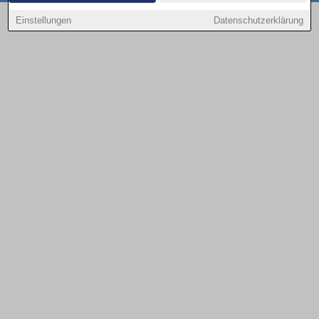
Copyright © 2000 - 2026 | 1A Infosysteme GmbH | Content by: 1a-sites-autos
Einstellungen
Datenschutzerklärung
08.08.2026