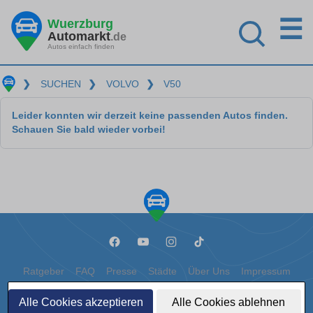
☰
Wuerzburg
Automarkt
.de
Autos einfach finden
❯
SUCHEN
❯
VOLVO
❯
V50
Leider konnten wir derzeit keine passenden Autos finden.
Schauen Sie bald wieder vorbei!
Ratgeber
FAQ
Presse
Städte
Über Uns
Impressum
Datenschutz
Cookies
Alle Cookies akzeptieren
Alle Cookies ablehnen