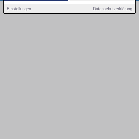
Copyright © 2000 - 2026 | 1A Infosysteme GmbH | Content by: 1a-sites-autos
Einstellungen
Datenschutzerklärung
08.08.2026