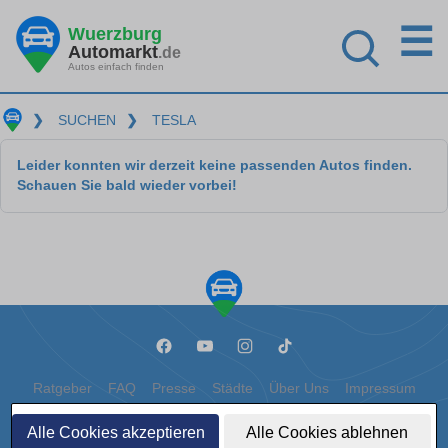
☰
Wuerzburg
Automarkt
.de
Autos einfach finden
❯
SUCHEN
❯
TESLA
Leider konnten wir derzeit keine passenden Autos finden.
Schauen Sie bald wieder vorbei!
Ratgeber
FAQ
Presse
Städte
Über Uns
Impressum
Datenschutz
Cookies
Alle Cookies akzeptieren
Alle Cookies ablehnen