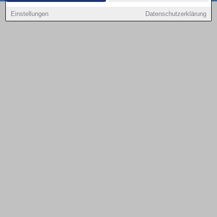
Copyright © 2000 - 2026 | 1A Infosysteme GmbH | Content by: 1a-sites-autos
Einstellungen
Datenschutzerklärung
07.08.2026