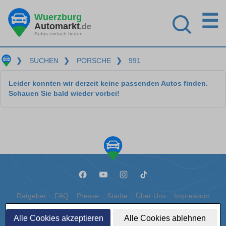
☰
Wuerzburg
Automarkt
.de
Autos einfach finden
❯
SUCHEN
❯
PORSCHE
❯
991
Leider konnten wir derzeit keine passenden Autos finden.
Schauen Sie bald wieder vorbei!
Ratgeber
FAQ
Presse
Städte
Über Uns
Impressum
Datenschutz
Cookies
Alle Cookies akzeptieren
Alle Cookies ablehnen