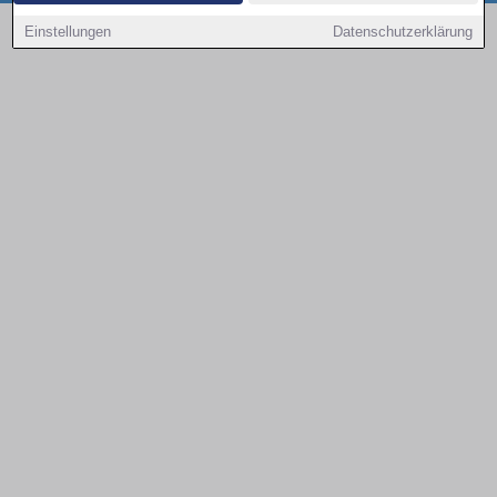
Copyright © 2000 - 2026 | 1A Infosysteme GmbH | Content by: 1a-sites-autos
Einstellungen
Datenschutzerklärung
09.08.2026