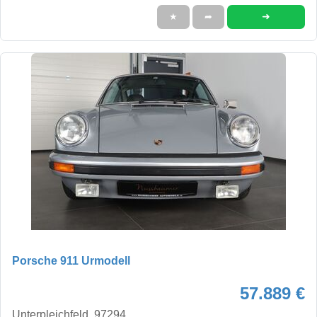
➜
★
➦
Porsche 911 Urmodell
57.889 €
Unterpleichfeld, 97294