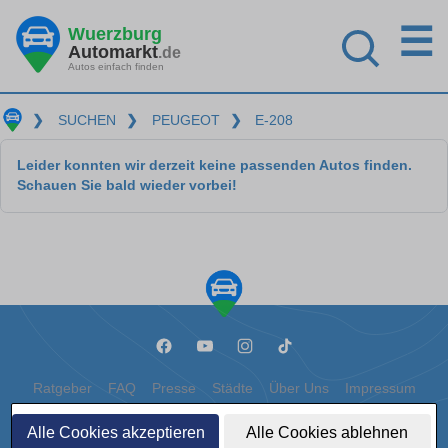
☰
Wuerzburg
Automarkt
.de
Autos einfach finden
❯
SUCHEN
❯
PEUGEOT
❯
E-208
Leider konnten wir derzeit keine passenden Autos finden.
Schauen Sie bald wieder vorbei!
Ratgeber
FAQ
Presse
Städte
Über Uns
Impressum
Datenschutz
Cookies
Alle Cookies akzeptieren
Alle Cookies ablehnen