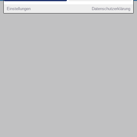
Copyright © 2000 - 2026 | 1A Infosysteme GmbH | Content by: 1a-sites-autos
Einstellungen
Datenschutzerklärung
08.08.2026