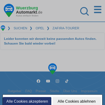
☰
Wuerzburg
Automarkt
.de
Autos einfach finden
❯
SUCHEN
❯
OPEL
❯
ZAFIRA-TOURER
Leider konnten wir derzeit keine passenden Autos finden.
Schauen Sie bald wieder vorbei!
Ratgeber
FAQ
Presse
Städte
Über Uns
Impressum
Datenschutz
Cookies
Alle Cookies akzeptieren
Alle Cookies ablehnen