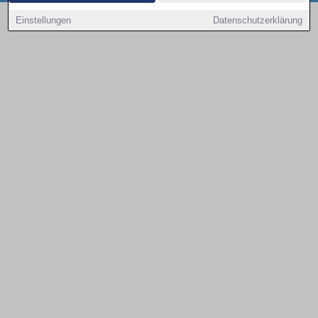
Copyright © 2000 - 2026 | 1A Infosysteme GmbH | Content by: 1a-sites-autos
Einstellungen
Datenschutzerklärung
08.08.2026