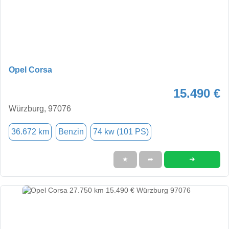
Opel Corsa
15.490 €
Würzburg, 97076
36.672 km
Benzin
74 kw (101 PS)
➜
★
➦