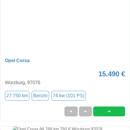
Opel Corsa
15.490 €
Würzburg, 97076
27.750 km
Benzin
74 kw (101 PS)
➜
★
➦