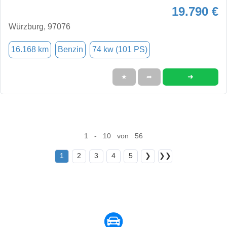
19.790 €
Würzburg, 97076
16.168 km
Benzin
74 kw (101 PS)
➜
★
➦
1 - 10 von 56
1
2
3
4
5
❯
❯❯