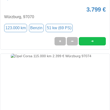
3.799 €
Würzburg, 97070
123.000 km
Benzin
51 kw (69 PS)
➜
★
➦