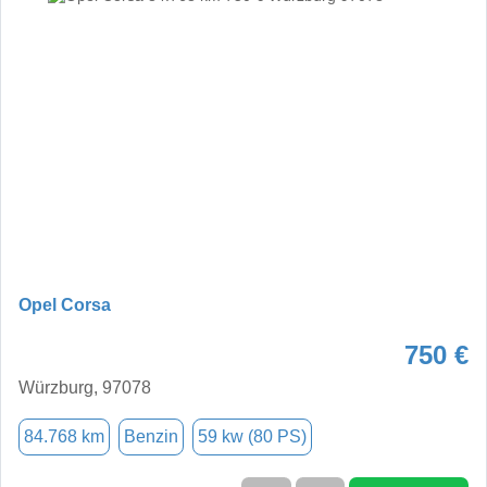
Opel Corsa
750 €
Würzburg, 97078
84.768 km
Benzin
59 kw (80 PS)