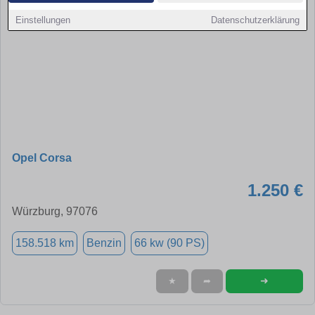
Einstellungen
Datenschutzerklärung
Opel Corsa
1.250 €
Würzburg, 97076
158.518 km
Benzin
66 kw (90 PS)
➜
★
➦