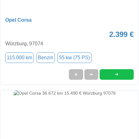
Opel Corsa
2.399 €
Würzburg, 97074
115.000 km
Benzin
55 kw (75 PS)
➜
★
➦