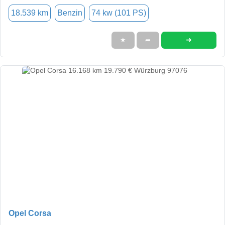
18.539 km
Benzin
74 kw (101 PS)
➜
★
➦
Opel Corsa