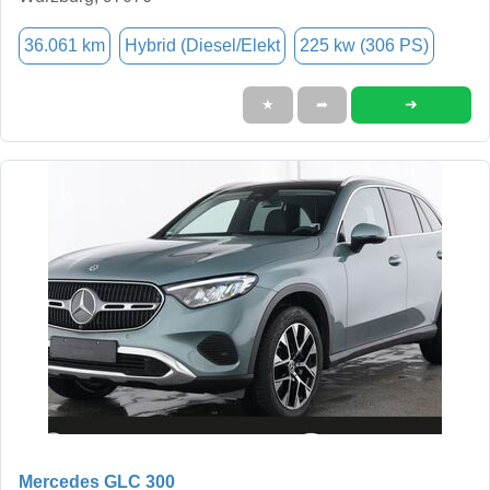
36.061 km
Hybrid (Diesel/Elekt
225 kw (306 PS)
➜
★
➦
Mercedes GLC 300