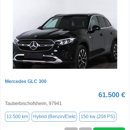
Mercedes GLC 300
61.500 €
Tauberbischofsheim, 97941
12.500 km
Hybrid (Benzin/Elekt
150 kw (204 PS)