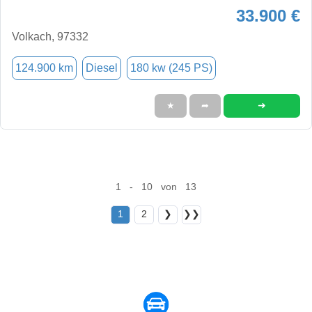
33.900 €
Volkach, 97332
124.900 km
Diesel
180 kw (245 PS)
➜
★
➦
1 - 10 von 13
1
2
❯
❯❯