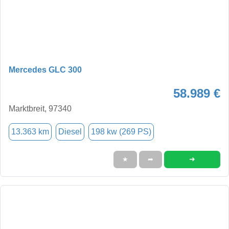
Mercedes GLC 300
58.989 €
Marktbreit, 97340
13.363 km
Diesel
198 kw (269 PS)
➜
★
➦