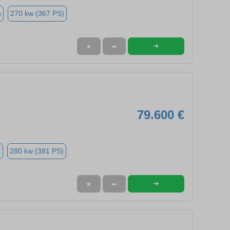
n
270 kw (367 PS)
➜
★
➦
79.600 €
n
280 kw (381 PS)
➜
★
➦