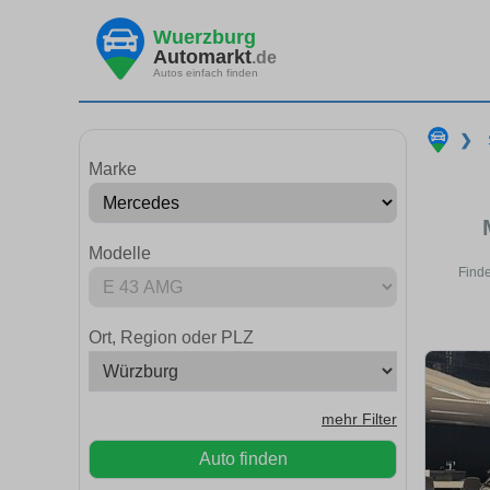
Wuerzburg
Automarkt
.de
Autos einfach finden
❯
Marke
Modelle
Finde
Ort, Region oder PLZ
mehr Filter
Auto finden