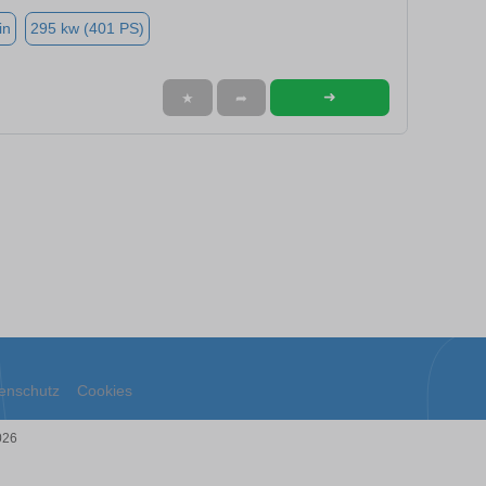
in
295 kw (401 PS)
➜
★
➦
enschutz
Cookies
026