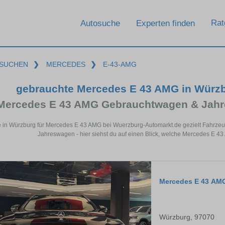
Rat
Autosuche
Experten finden
SUCHEN
❯
MERCEDES
❯
E-43-AMG
gebrauchte Mercedes E 43 AMG in Würz
Mercedes E 43 AMG Gebrauchtwagen & Jahr
 in Würzburg für Mercedes E 43 AMG bei Wuerzburg-Automarkt.de gezielt Fahrze
Jahreswagen - hier siehst du auf einen Blick, welche Mercedes E 4
Mercedes E 43 AM
Würzburg, 97070