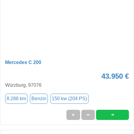
Mercedes C 200
43.950 €
Würzburg, 97076
8.288 km
Benzin
150 kw (204 PS)
➜
★
➦