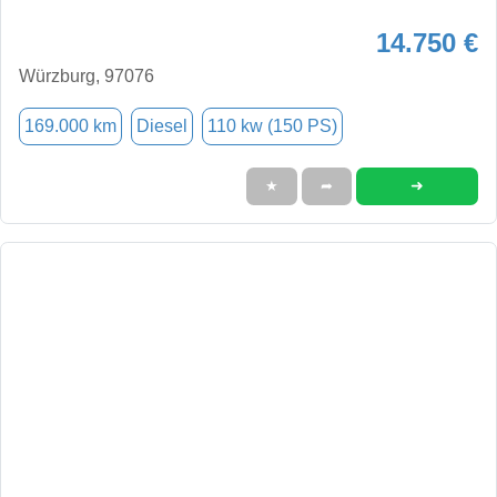
14.750 €
Würzburg, 97076
169.000 km
Diesel
110 kw (150 PS)
➜
★
➦