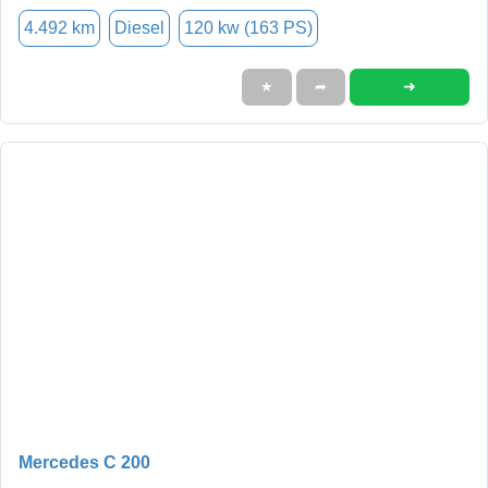
4.492 km
Diesel
120 kw (163 PS)
➜
★
➦
Mercedes C 200