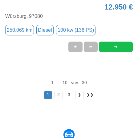
12.950 €
Würzburg, 97080
250.069 km
Diesel
100 kw (136 PS)
➜
★
➦
1 - 10 von 30
1
2
3
❯
❯❯