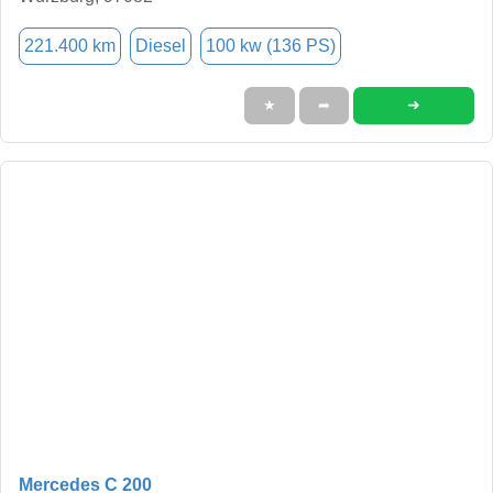
221.400 km
Diesel
100 kw (136 PS)
➜
★
➦
Mercedes C 200