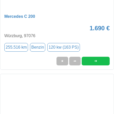
Mercedes C 200
1.690 €
Würzburg, 97076
255.516 km
Benzin
120 kw (163 PS)
➜
★
➦