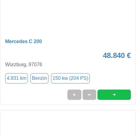
Mercedes C 200
48.840 €
Würzburg, 97076
4.931 km
Benzin
150 kw (204 PS)
➜
★
➦