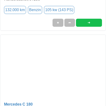
132.000 km
Benzin
105 kw (143 PS)
➜
★
➦
Mercedes C 180