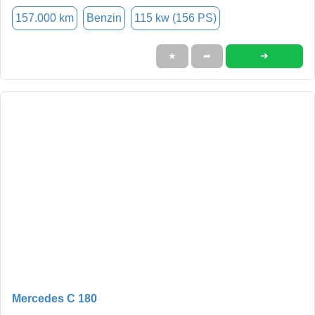
157.000 km
Benzin
115 kw (156 PS)
➜
★
➦
Mercedes C 180