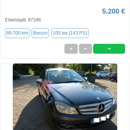
5.200 €
Eibelstadt, 97246
89.700 km
Benzin
105 kw (143 PS)
➜
★
➦