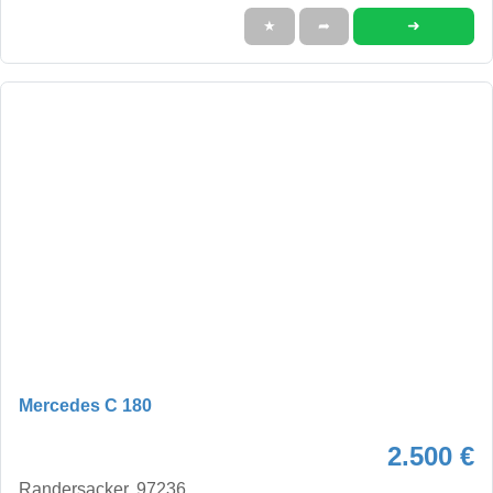
➜
★
➦
Mercedes C 180
2.500 €
Randersacker, 97236