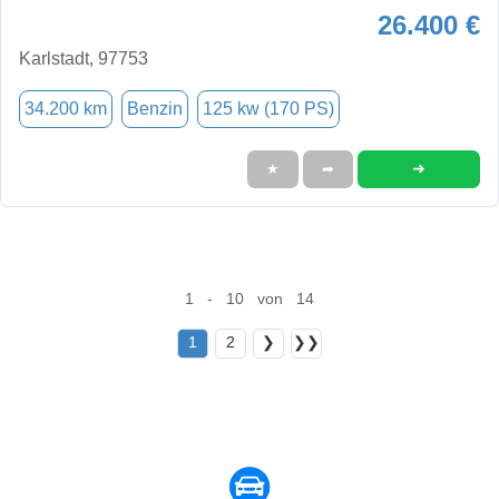
26.400 €
Karlstadt, 97753
34.200 km
Benzin
125 kw (170 PS)
➜
★
➦
1 - 10 von 14
1
2
❯
❯❯