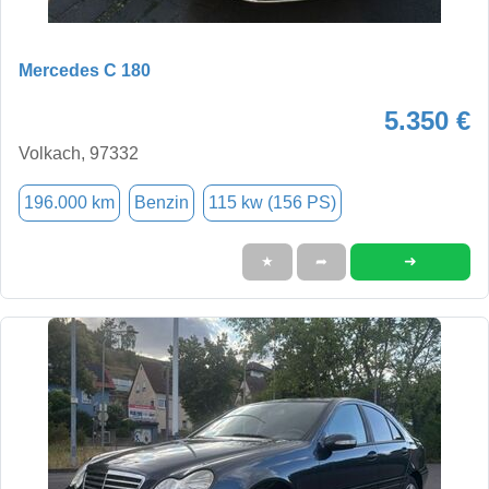
Mercedes C 180
5.350 €
Volkach, 97332
196.000 km
Benzin
115 kw (156 PS)
➜
★
➦