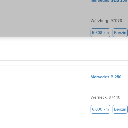
Mercedes GLB 250
Würzburg, 97076
5.608 km
Benzin
Mercedes B 250
Werneck, 97440
6.000 km
Benzin