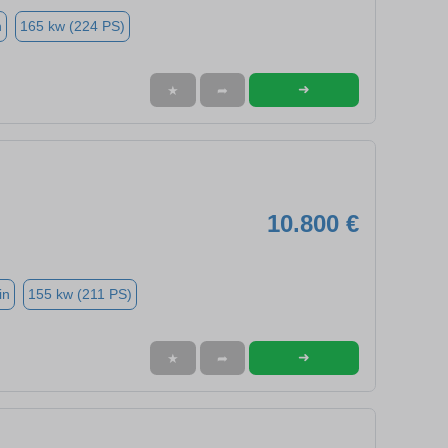
n
165 kw (224 PS)
➜
★
➦
10.800 €
in
155 kw (211 PS)
➜
★
➦