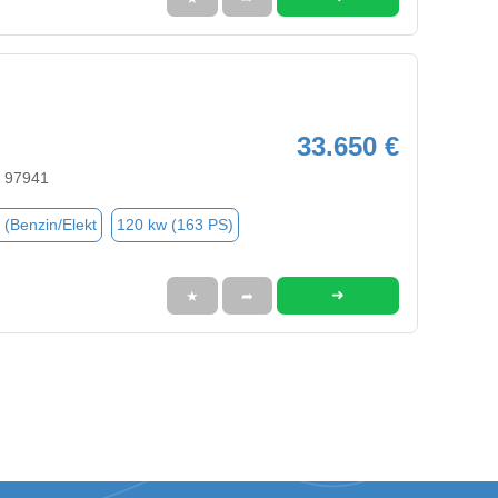
33.650 €
, 97941
 (Benzin/Elekt
120 kw (163 PS)
➜
★
➦