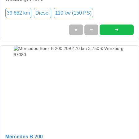
39.662 km
Diesel
110 kw (150 PS)
➜
★
➦
Mercedes B 200