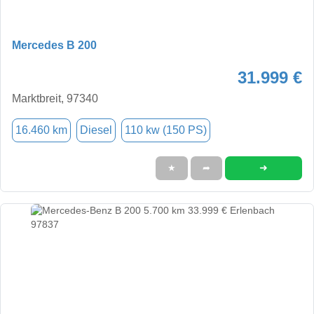
Mercedes B 200
31.999 €
Marktbreit, 97340
16.460 km
Diesel
110 kw (150 PS)
➜
★
➦