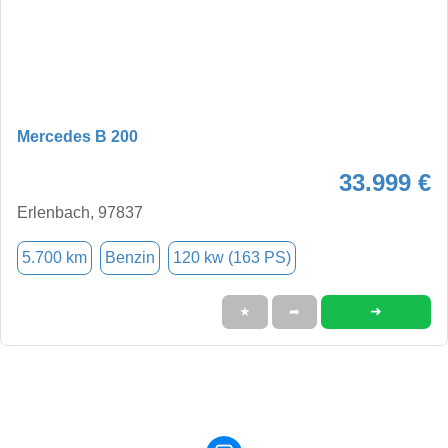
Mercedes B 200
33.999 €
Erlenbach, 97837
5.700 km
Benzin
120 kw (163 PS)
➜
★
➦