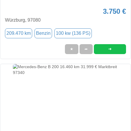
3.750 €
Würzburg, 97080
209.470 km
Benzin
100 kw (136 PS)
➜
★
➦