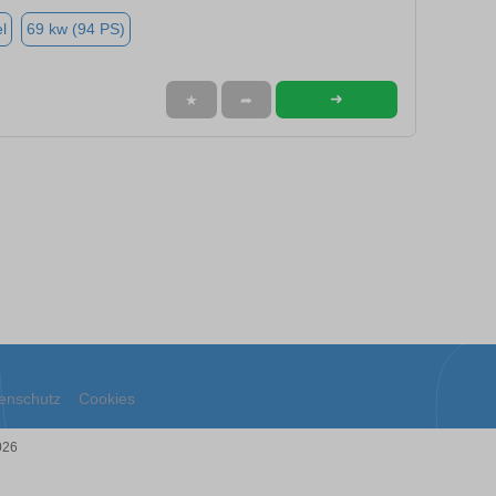
l
69 kw (94 PS)
➜
★
➦
enschutz
Cookies
026