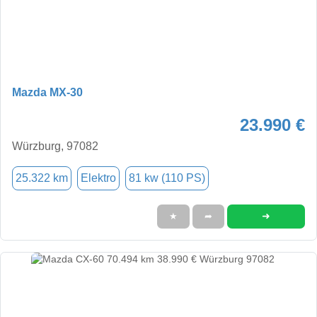
Mazda MX-30
23.990 €
Würzburg, 97082
25.322 km
Elektro
81 kw (110 PS)
➜
★
➦