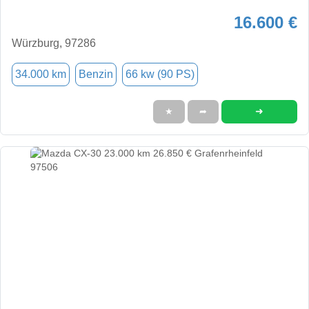
16.600 €
Würzburg, 97286
34.000 km
Benzin
66 kw (90 PS)
➜
★
➦