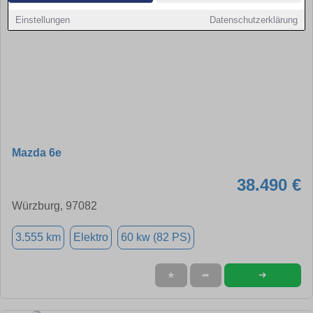
Einstellungen
Datenschutzerklärung
Mazda 6e
38.490 €
Würzburg, 97082
3.555 km
Elektro
60 kw (82 PS)
➜
★
➦