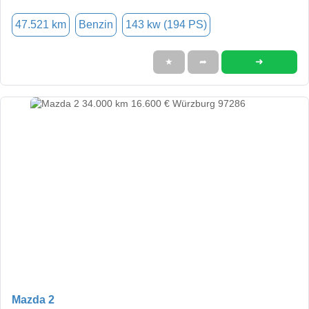
47.521 km
Benzin
143 kw (194 PS)
➜
★
➦
Mazda 2