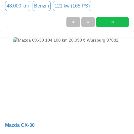
48.000 km
Benzin
121 kw (165 PS)
➜
★
➦
Mazda CX-30