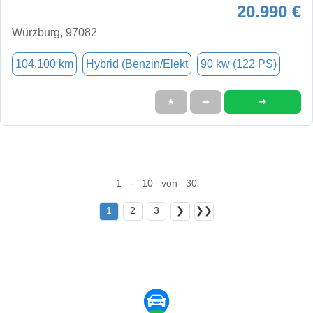
20.990 €
Würzburg, 97082
104.100 km
Hybrid (Benzin/Elekt
90 kw (122 PS)
➜
★
➦
1 - 10 von 30
1
2
3
❯
❯❯