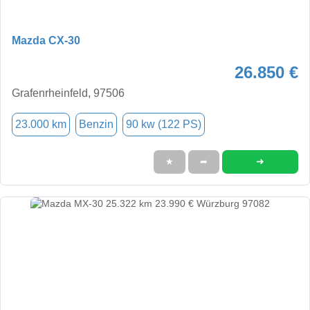
Mazda CX-30
26.850 €
Grafenrheinfeld, 97506
23.000 km
Benzin
90 kw (122 PS)
➜
★
➦