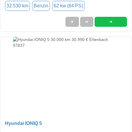
32.530 km
Benzin
62 kw (84 PS)
➜
★
➦
Hyundai IONIQ 5