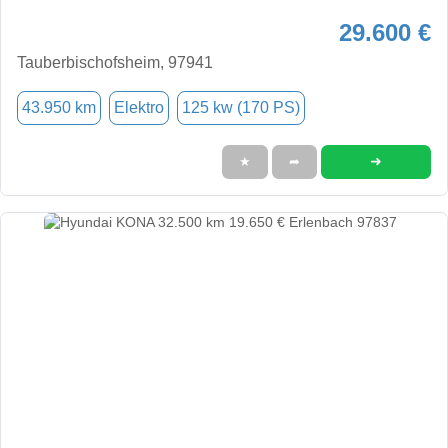
29.600 €
Tauberbischofsheim, 97941
43.950 km
Elektro
125 kw (170 PS)
➜
★
➦