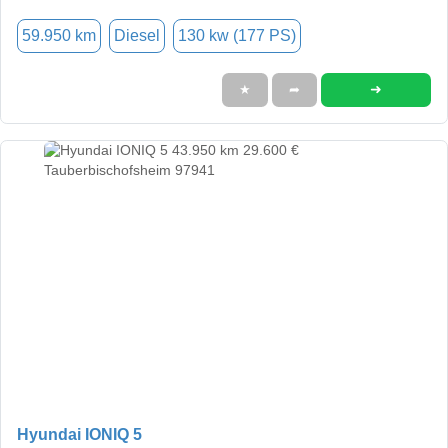
59.950 km
Diesel
130 kw (177 PS)
➜
★
➦
Hyundai IONIQ 5