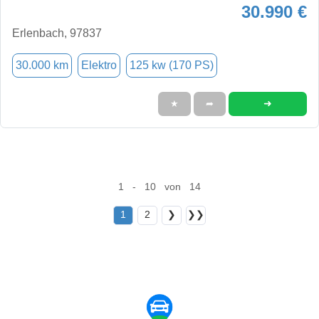
30.990 €
Erlenbach, 97837
30.000 km
Elektro
125 kw (170 PS)
➜
★
➦
1 - 10 von 14
1
2
❯
❯❯