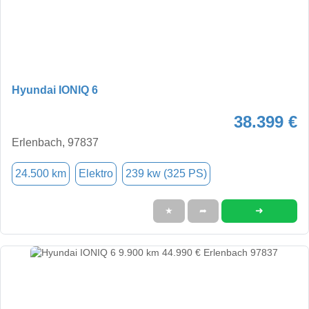
Hyundai IONIQ 6
38.399 €
Erlenbach, 97837
24.500 km
Elektro
239 kw (325 PS)
➜
★
➦