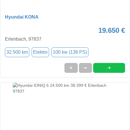
Hyundai KONA
19.650 €
Erlenbach, 97837
32.500 km
Elektro
100 kw (136 PS)
➜
★
➦