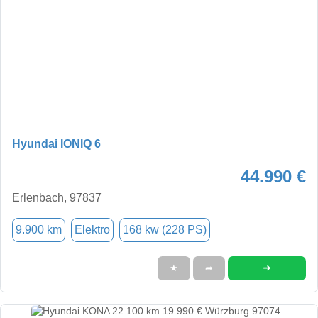
Hyundai IONIQ 6
44.990 €
Erlenbach, 97837
9.900 km
Elektro
168 kw (228 PS)
➜
★
➦